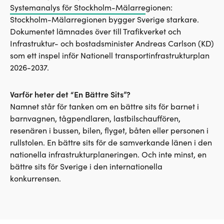
Systemanalys för Stockholm-Mälarr
e
gionen:
Stockholm-Mälarregionen bygger Sverige starkare.
Dokumentet lämnades över till Trafikverket och
Infrastruktur- och bostadsminister Andreas Carlson (KD)
som ett inspel inför Nationell transportinfrastrukturplan
2026-2037.
V
arför heter det “En Bättre Sits”?
Namnet står för tanken om en bättre sits för barnet i
barnvagnen, tågpendlaren, lastbilschauffören,
resenären i bussen, bilen, flyget, båten eller personen i
rullstolen. En bättre sits för de samverkande länen i den
nationella infrastrukturplaneringen. Och inte minst, en
bättre sits för Sverige i den internationella
konkurrensen.