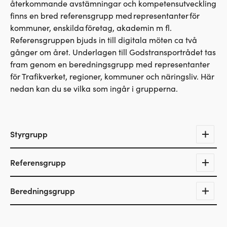
återkommande avstämningar och kompetensutveckling
finns en bred referensgrupp med representanter för
kommuner, enskilda företag, akademin m fl.
Referensgruppen bjuds in till digitala möten ca två
gånger om året. Underlagen till Godstransportrådet tas
fram genom en beredningsgrupp med representanter
för Trafikverket, regioner, kommuner och näringsliv. Här
nedan kan du se vilka som ingår i grupperna.
Styrgrupp
Ordförande
Referensgrupp
Kristoffer Tamsons (M), Region Stockholm,
ordförande En
Bättre Sits
Hamnar och flygplatser:
Vice ordförande
Beredningsgrupp
Mälarhamnar
Helena Sundberg, regional direktör Trafikverket Östra
Norrköpings hamn
regionen
Christian Mineur, Trafikverket Mellersta regionen
Oxelösunds hamn
Helena Werre, tf regional direktör
Trafikverket Mellersta
Camilla Granholm, Trafikverket Mellersta regionen
Stockholms Hamnar