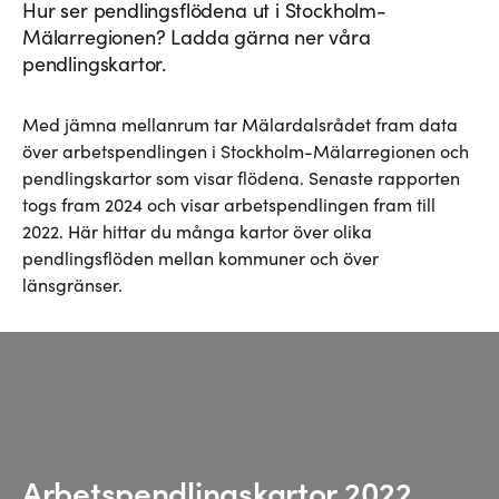
Trafikanalys
Hur ser pendlingsflödena ut i Stockholm-
Trafikverket
Mälarregionen? Ladda gärna ner våra
CLOSER
pendlingskartor.
Logistikia
Med jämna mellanrum tar Mälardalsrådet fram data
över arbetspendlingen i Stockholm-Mälarregionen och
pendlingskartor som visar flödena. Senaste rapporten
togs fram 2024 och visar arbetspendlingen fram till
2022. Här hittar du många kartor över olika
pendlingsflöden mellan kommuner och över
länsgränser.
Arbetspendlingskartor 2022