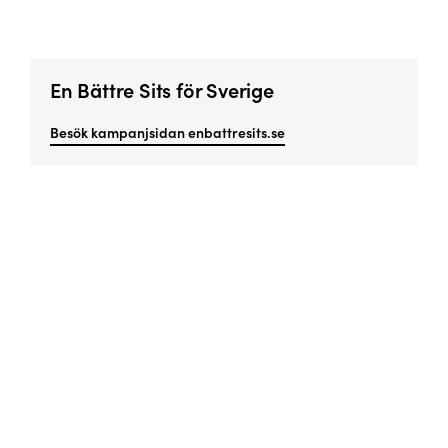
En Bättre Sits för Sverige
Besök kampanjsidan enbattresits.se
Missa inget viktigt!
Prenumerera på vårt nyhetsbrev