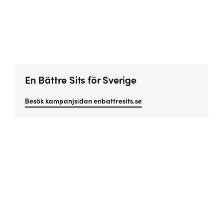
En Bättre Sits för Sverige
Besök kampanjsidan enbattresits.se
Missa inget viktigt!
Prenumerera på vårt nyhetsbrev