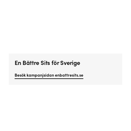
En Bättre Sits för Sverige
Besök kampanjsidan enbattresits.se
Missa inget viktigt!
Prenumerera på vårt nyhetsbrev