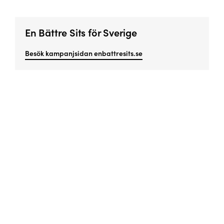
En Bättre Sits för Sverige
Besök kampanjsidan enbattresits.se
Missa inget viktigt!
Prenumerera på vårt nyhetsbrev