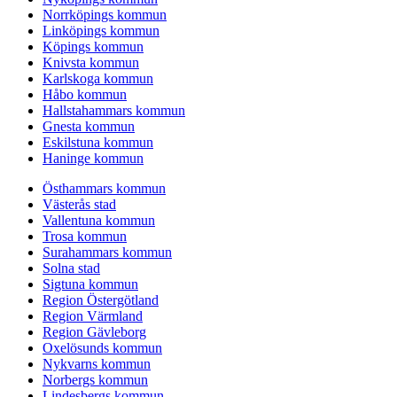
Norrköpings kommun
Linköpings kommun
Köpings kommun
Knivsta kommun
Karlskoga kommun
Håbo kommun
Hallstahammars kommun
Gnesta kommun
Eskilstuna kommun
Haninge kommun
Östhammars kommun
Västerås stad
Vallentuna kommun
Trosa kommun
Surahammars kommun
Solna stad
Sigtuna kommun
Region Östergötland
Region Värmland
Region Gävleborg
Oxelösunds kommun
Nykvarns kommun
Norbergs kommun
Lindesbergs kommun