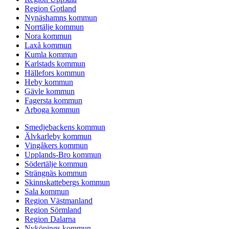
Region Gotland
Nynäshamns kommun
Norrtälje kommun
Nora kommun
Laxå kommun
Kumla kommun
Karlstads kommun
Hällefors kommun
Heby kommun
Gävle kommun
Fagersta kommun
Arboga kommun
Smedjebackens kommun
Älvkarleby kommun
Vingåkers kommun
Upplands-Bro kommun
Södertälje kommun
Strängnäs kommun
Skinnskattebergs kommun
Sala kommun
Region Västmanland
Region Sörmland
Region Dalarna
Nyköpings kommun