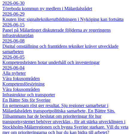
2026-06-30
Töreboda kommun ny medlem i Mälardalsrådet
2026-06-29
Knuten löst: signalteknikerutbildningen i Nyköping kan fortsätta
2026-06-15
Panel på Mälartinget diskuterade följderna av regeringens
infrastrukturplan
2026-06-08
Digital omställning och framtidens tekniker kräver utvecklade
samarbeten
2026-06-05
Kompetensbristen hotar underhåll och investeringar
2026-06-04
Alla nyheter
Våra fokusområden
Kompetensförsörjning
Våra fokusområden
Infrastruktur och transporter
En Bättre Sits för Sverige
En gemensam röst ger resultat. Sju regioner samarbetar i
Mälardalsrådets transportpolitiska samarbete, En Bättre Sits.
Tillsammans har de beslutat om prioriteringar för hur
transportsystemet behöver utvecklas - för att stärka utvecklingen i
Stockholm-Mälarregionen och bygga Sverige starkare. Vill du veta
mer om prioriteringarna och hur du kan bidra till arbetet?