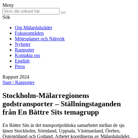
Meny
Sök
Om Mälardalsrådet
Fokusområden
Mötesplatser och Nätverk
Nyheter
Rapporter
Kontakta oss
English
Press
Rapport 2024
Start /
Rapporter
Stockholm-Mälarregionens
godstransporter – Ställningstaganden
från En Bättre Sits temagrupp
En Bättre Sits är det transportpolitiska samarbetet mellan de sju
länen Stockholm, Sörmland, Uppsala, Västmanland, Örebro,
Östergötland och Gotland. Arbetet koordineras av Mälardalsrådet.