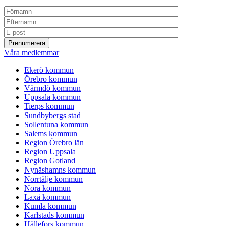
Våra medlemmar
Ekerö kommun
Örebro kommun
Värmdö kommun
Uppsala kommun
Tierps kommun
Sundbybergs stad
Sollentuna kommun
Salems kommun
Region Örebro län
Region Uppsala
Region Gotland
Nynäshamns kommun
Norrtälje kommun
Nora kommun
Laxå kommun
Kumla kommun
Karlstads kommun
Hällefors kommun