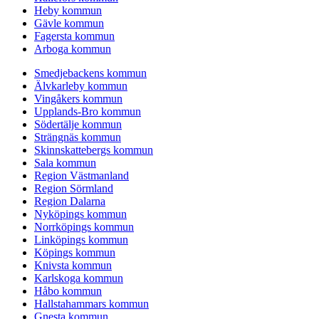
Heby kommun
Gävle kommun
Fagersta kommun
Arboga kommun
Smedjebackens kommun
Älvkarleby kommun
Vingåkers kommun
Upplands-Bro kommun
Södertälje kommun
Strängnäs kommun
Skinnskattebergs kommun
Sala kommun
Region Västmanland
Region Sörmland
Region Dalarna
Nyköpings kommun
Norrköpings kommun
Linköpings kommun
Köpings kommun
Knivsta kommun
Karlskoga kommun
Håbo kommun
Hallstahammars kommun
Gnesta kommun