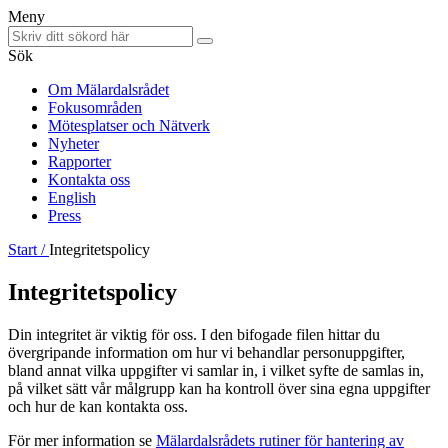
Meny
Sök
Om Mälardalsrådet
Fokusområden
Mötesplatser och Nätverk
Nyheter
Rapporter
Kontakta oss
English
Press
Start /
Integritetspolicy
Integritetspolicy
Din integritet är viktig för oss. I den bifogade filen hittar du
övergripande information om hur vi behandlar personuppgifter,
bland annat vilka uppgifter vi samlar in, i vilket syfte de samlas in,
på vilket sätt vår målgrupp kan ha kontroll över sina egna uppgifter
och hur de kan kontakta oss.
För mer information se
Mälardalsrådets rutiner för hantering av