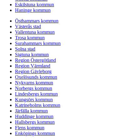
Eskilstuna kommun
Haninge kommun
Östhammars kommun
Västerås stad
Vallentuna kommun
Trosa kommun
Surahammars kommun
Solna stad
Sigtuna kommun
Region Östergötland
Region Värmland
Region Gävleborg
Oxelösunds kommun
Nykvarns kommun
Norbergs kommun
Lindesbergs kommun
Kungsörs kommun
Katrineholms kommun
Järfälla kommun
Huddinge kommun
Hallsbergs kommun
Flens kommun
Enköpings kommun