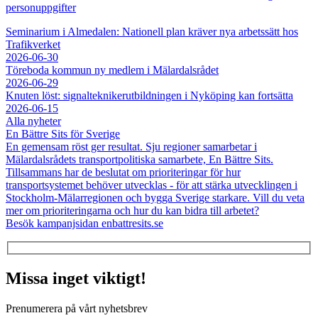
personuppgifter
Seminarium i Almedalen: Nationell plan kräver nya arbetssätt hos
Trafikverket
2026-06-30
Töreboda kommun ny medlem i Mälardalsrådet
2026-06-29
Knuten löst: signalteknikerutbildningen i Nyköping kan fortsätta
2026-06-15
Alla nyheter
En Bättre Sits för Sverige
En gemensam röst ger resultat. Sju regioner samarbetar i
Mälardalsrådets transportpolitiska samarbete, En Bättre Sits.
Tillsammans har de beslutat om prioriteringar för hur
transportsystemet behöver utvecklas - för att stärka utvecklingen i
Stockholm-Mälarregionen och bygga Sverige starkare. Vill du veta
mer om prioriteringarna och hur du kan bidra till arbetet?
Besök kampanjsidan enbattresits.se
Missa inget viktigt!
Prenumerera på vårt nyhetsbrev