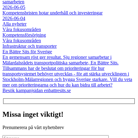
samarbeten
2026-06-05
Kompetensbristen hotar underhåll och investeringar
2026-06-04
Alla nyheter
Våra fokusområden
Kompetensförsörjning
Våra fokusområden
Infrastruktur och transporter
En Bättre Sits för Sverige
En gemensam röst ger resultat. Sju regioner samarbetar i
Mälardalsrådets transportpolitiska samarbete, En Bättre Sits.
Tillsammans har de beslutat om prioriteringar för hur
transportsystemet behöver utvecklas - för att stärka utvecklingen i
Stockholm-Mälarregionen och bygga Sverige starkare. Vill du veta
mer om prioriteringarna och hur du kan bidra till arbetet?
Besök kampanjsidan enbattresits.se
Missa inget viktigt!
Prenumerera på vårt nyhetsbrev