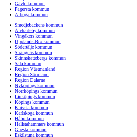
Gävle kommun
Fagersta kommun
Arboga kommun
Smedjebackens kommun
Älvkarleby kommun
Vingåkers kommun
Upplands-Bro kommun
Södertälje kommun
Strängnäs kommun
Skinnskattebergs kommun
Sala kommun
Region Västmanland
Region Sörmland
Region Dalarna
Nyköpings kommun
Norrköpings kommun
Linköpings kommun
Köpings kommun
Knivsta kommun
Karlskoga kommun
Håbo kommun
Hallstahammars kommun
Gnesta kommun
Eskilstuna kommun