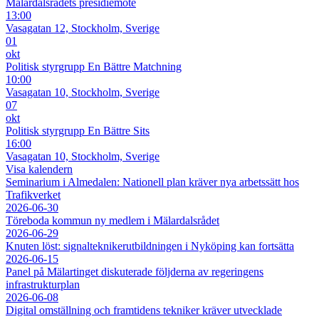
Mälardalsrådets presidiemöte
13:00
Vasagatan 12, Stockholm, Sverige
01
okt
Politisk styrgrupp En Bättre Matchning
10:00
Vasagatan 10, Stockholm, Sverige
07
okt
Politisk styrgrupp En Bättre Sits
16:00
Vasagatan 10, Stockholm, Sverige
Visa kalendern
Seminarium i Almedalen: Nationell plan kräver nya arbetssätt hos
Trafikverket
2026-06-30
Töreboda kommun ny medlem i Mälardalsrådet
2026-06-29
Knuten löst: signalteknikerutbildningen i Nyköping kan fortsätta
2026-06-15
Panel på Mälartinget diskuterade följderna av regeringens
infrastrukturplan
2026-06-08
Digital omställning och framtidens tekniker kräver utvecklade