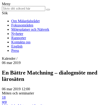
Meny
Sök
Om Mälardalsrådet
Fokusområden
Mötesplatser och Nätverk
Nyheter
Rapporter
Kontakta oss
English
Press
Kalender /
06 mar 2019
En Bättre Matchning – dialogmöte med
lärosäten
06 mar 2019 12:00
Möten och seminarier
18
sep