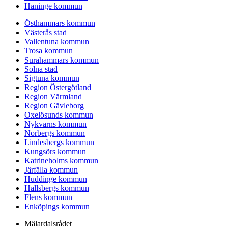
Haninge kommun
Östhammars kommun
Västerås stad
Vallentuna kommun
Trosa kommun
Surahammars kommun
Solna stad
Sigtuna kommun
Region Östergötland
Region Värmland
Region Gävleborg
Oxelösunds kommun
Nykvarns kommun
Norbergs kommun
Lindesbergs kommun
Kungsörs kommun
Katrineholms kommun
Järfälla kommun
Huddinge kommun
Hallsbergs kommun
Flens kommun
Enköpings kommun
Mälardalsrådet