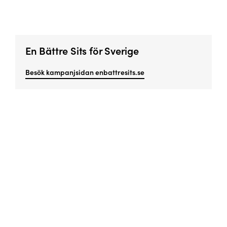
En Bättre Sits för Sverige
Besök kampanjsidan enbattresits.se
Missa inget viktigt!
Prenumerera på vårt nyhetsbrev