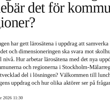
nebär det för kommu
gioner?
gen har gett lärosätena i uppdrag att samverka 
budet och dimensioneringen ska svara mot sko
l nivå. Hur arbetar lärosätena med det nya upp
mmunerna och regionerna i Stockholm-Mälarreg
utvecklad del i lösningen? Välkommen till lu
gens uppdrag och hur olika aktörer ser på fråga
r 2026 11:30