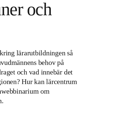
ner och
kring lärarutbildningen så
lhuvudmännens behov på
draget och vad innebär det
ionen? Hur kan lärcentrum
nchwebbinarium om
n.