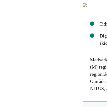
Tid
Dig
ski
Medverk
(M) regi
regionrå
Området 
NITUS, J