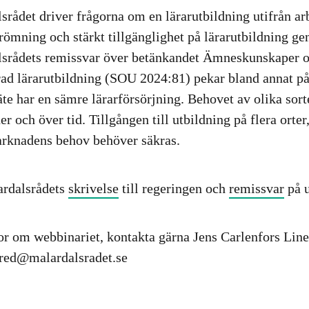
srådet driver frågorna om e
n lärarutbildning utifrån 
römning och stärkt
tillgänglighet på lärarutbildning g
srådets remissvar över betänkandet Ämneskunskaper oc
ad lärarutbildning (SOU 2024:81) pekar bland annat på
säte har en sämre lärarförsörjning. Behovet av olika sort
 och över tid. Tillgången till utbildning på flera orter,
rknadens behov behöver säkras.
ardalsrådets
skrivelse
till regeringen och
remissvar
på u
or om webbinariet, kontakta gärna Jens Carlenfors Line
ered@malardalsradet.se