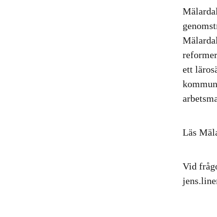
Mälardal
genomst
Mälardal
reformer
ett läro
kommuner
arbetsma
Läs Mäl
Vid fråg
jens.lin