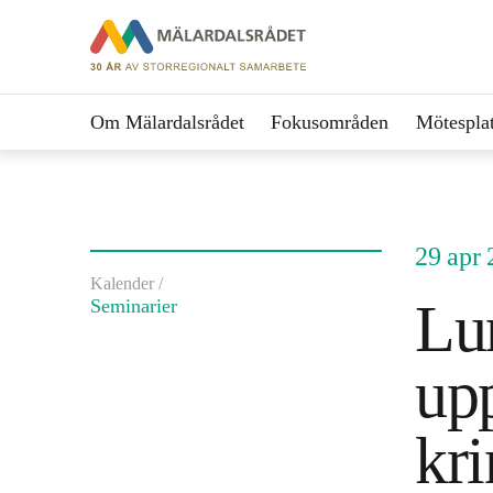
Om Mälardalsrådet
Fokusområden
Mötesplat
29 apr
Kalender /
Lu
Seminarier
upp
kri