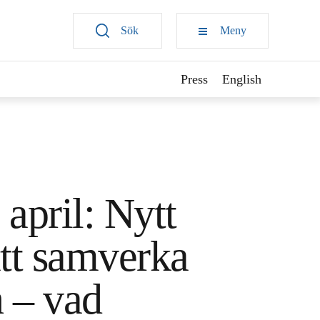
Sök
Meny
Press
English
pril: Nytt
att samverka
n – vad