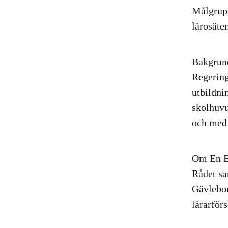
Målgrup
lärosäte
Bakgrun
Regering
utbildni
skolhuvu
och med 
Om En B
Rådet sa
Gävlebor
lärarför