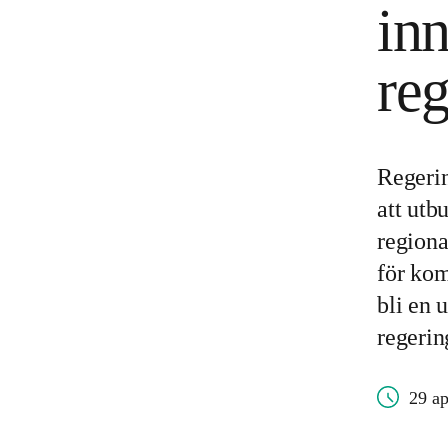
in
re
Regerin
att ut
regiona
för ko
bli en 
regerin
29 ap