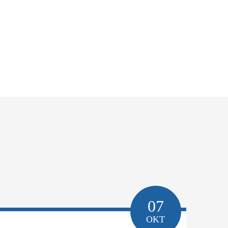
07
OKT