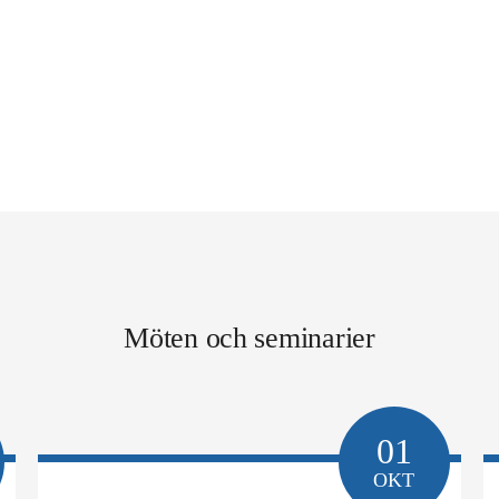
Möten och seminarier
01
OKT