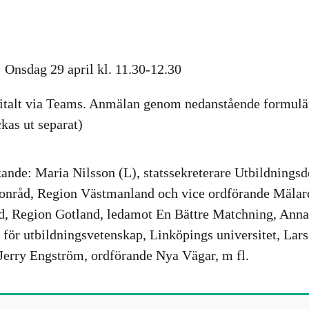
: Onsdag 29 april kl. 11.30-12.30
italt via Teams. Anmälan genom nedanstående formulär 
ckas ut separat)
ande:
Maria Nilsson (L), statssekreterare Utbildnings
onråd, Region Västmanland och vice ordförande Mälard
d, Region Gotland, ledamot En Bättre Matchning, Anna
för utbildningsvetenskap, Linköpings universitet, La
erry Engström, ordförande Nya Vägar, m fl.