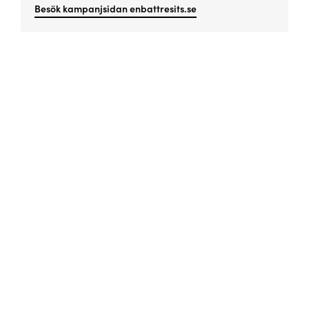
Besök kampanjsidan enbattresits.se
Missa inget viktigt!
Prenumerera på vårt nyhetsbrev