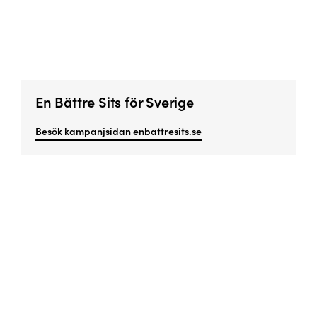
En Bättre Sits för Sverige
Besök kampanjsidan enbattresits.se
Missa inget viktigt!
Prenumerera på vårt nyhetsbrev