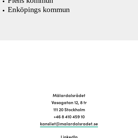
Flens kommun
Enköpings kommun
Mälardalsrådet
Vasagatan 12, 8 tr
111 20 Stockholm
+46 8 410 459 10
kansliet@malardalsradet.se
LinkedIn