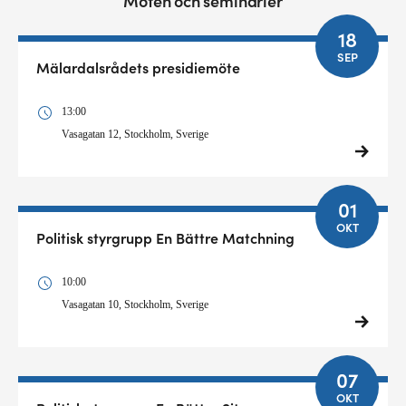
Möten och seminarier
18
SEP
Mälardalsrådets presidiemöte
13:00
Vasagatan 12, Stockholm, Sverige
01
OKT
Politisk styrgrupp En Bättre Matchning
10:00
Vasagatan 10, Stockholm, Sverige
07
OKT