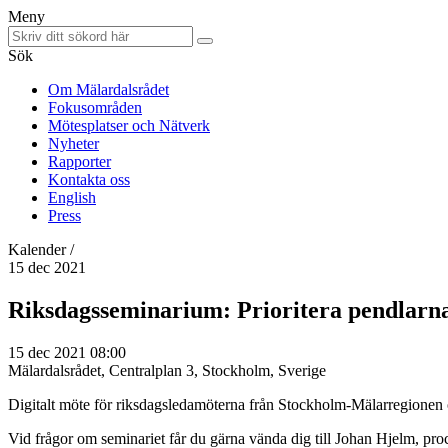
Meny
Sök
Om Mälardalsrådet
Fokusområden
Mötesplatser och Nätverk
Nyheter
Rapporter
Kontakta oss
English
Press
Kalender /
15 dec 2021
Riksdagsseminarium: Prioritera pendlarna
15 dec 2021 08:00
Mälardalsrådet, Centralplan 3, Stockholm, Sverige
Digitalt möte för riksdagsledamöterna från Stockholm-Mälarregionen o
Vid frågor om seminariet får du gärna vända dig till Johan Hjelm, pro