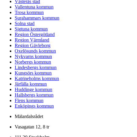
Västerås stad
Vallentuna kommun
Trosa kommun
Surahammars kommun
Solna stad
Sigtuna kommun
Region Östergötland
Region Värmland
Region Gävleborg
Oxelösunds kommun
Nykvarns kommun
Norbergs kommun
Lindesbergs kommun
Kungsörs kommun
Katrineholms kommun
Järfälla kommun
Huddinge kommun
Hallsbergs kommun
Flens kommun
Enköpings kommun
Mälardalsrådet
Vasagatan 12, 8 tr