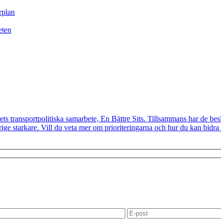
rplan
eten
ts transportpolitiska samarbete, En Bättre Sits. Tillsammans har de besl
e starkare. Vill du veta mer om prioriteringarna och hur du kan bidra t