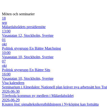
Möten och seminarier
18
sep
Mälardalsrådets presidiemöte
13:00
Vasagatan 12, Stockholm, Sverige
01
okt
Politisk styrgrupp En Bättre Matchning
10:00
Vasagatan 10, Stockholm, Sverige
07
okt
Politisk styrgrupp En Bättre Sits
16:00
Vasagatan 10, Stockholm, Sverige
Visa kalendern
Seminarium i Almedalen: Nationell plan kräver nya arbetssätt hos Tra
2026-06-30
Töreboda kommun ny medlem i Mälardalsrådet
2026-06-29
Knuten löst: signalteknikerutbildningen i Nyköping kan fortsätta