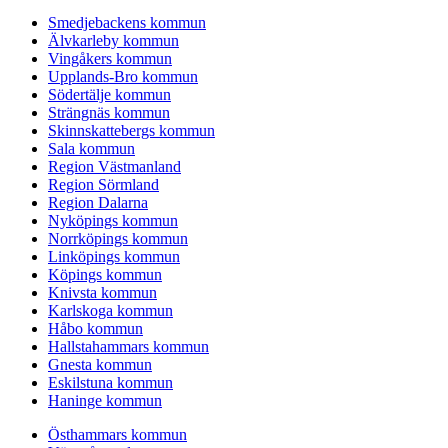
Smedjebackens kommun
Älvkarleby kommun
Vingåkers kommun
Upplands-Bro kommun
Södertälje kommun
Strängnäs kommun
Skinnskattebergs kommun
Sala kommun
Region Västmanland
Region Sörmland
Region Dalarna
Nyköpings kommun
Norrköpings kommun
Linköpings kommun
Köpings kommun
Knivsta kommun
Karlskoga kommun
Håbo kommun
Hallstahammars kommun
Gnesta kommun
Eskilstuna kommun
Haninge kommun
Östhammars kommun