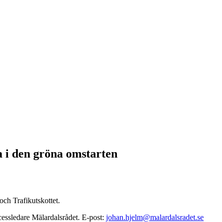
 i den gröna omstarten
ch Trafikutskottet.
cessledare Mälardalsrådet. E-post:
johan.hjelm@malardalsradet.se