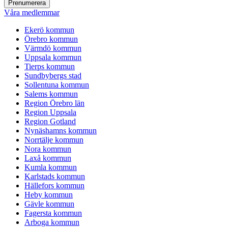
Våra medlemmar
Ekerö kommun
Örebro kommun
Värmdö kommun
Uppsala kommun
Tierps kommun
Sundbybergs stad
Sollentuna kommun
Salems kommun
Region Örebro län
Region Uppsala
Region Gotland
Nynäshamns kommun
Norrtälje kommun
Nora kommun
Laxå kommun
Kumla kommun
Karlstads kommun
Hällefors kommun
Heby kommun
Gävle kommun
Fagersta kommun
Arboga kommun