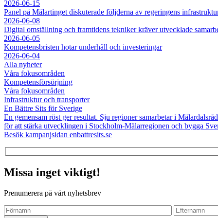
2026-06-15
Panel på Mälartinget diskuterade följderna av regeringens infrastruktu
2026-06-08
Digital omställning och framtidens tekniker kräver utvecklade samarb
2026-06-05
Kompetensbristen hotar underhåll och investeringar
2026-06-04
Alla nyheter
Våra fokusområden
Kompetensförsörjning
Våra fokusområden
Infrastruktur och transporter
En Bättre Sits för Sverige
En gemensam röst ger resultat. Sju regioner samarbetar i Mälardalsråde
för att stärka utvecklingen i Stockholm-Mälarregionen och bygga Sverig
Besök kampanjsidan enbattresits.se
Missa inget viktigt!
Prenumerera på vårt nyhetsbrev