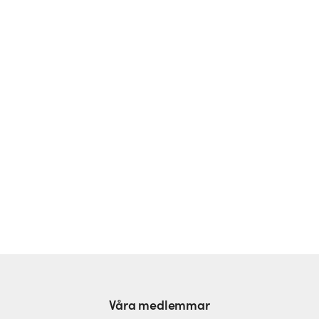
Missa inget viktigt!
Prenumerera på vårt nyhetsbrev
Våra medlemmar