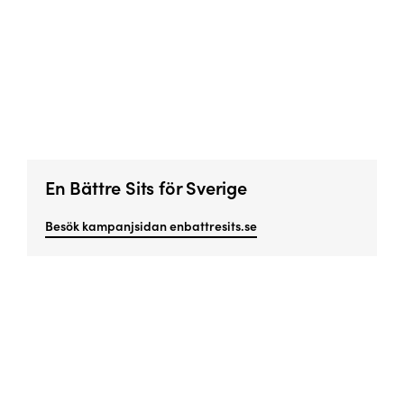
En Bättre Sits för Sverige
Besök kampanjsidan enbattresits.se
Missa inget viktigt!
Prenumerera på vårt nyhetsbrev