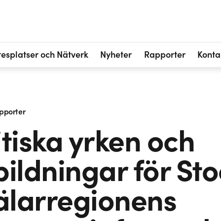
esplatser och Nätverk
Nyheter
Rapporter
Konta
pporter
itiska yrken och
bildningar för St
larregionens