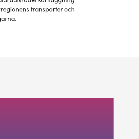
Mälardalsrådet kartläggning
arregionens transporter och
garna.