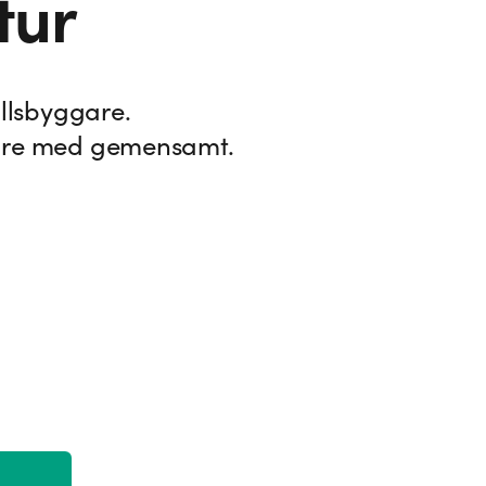
tur
llsbyggare.
are med gemensamt.