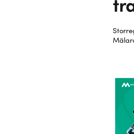
tr
Storre
Mälar