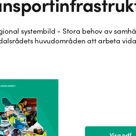
ansportinfrastruk
gional systembild - Stora behov av samhä
dalsrådets huvudområden att arbeta vid
Visa pdf