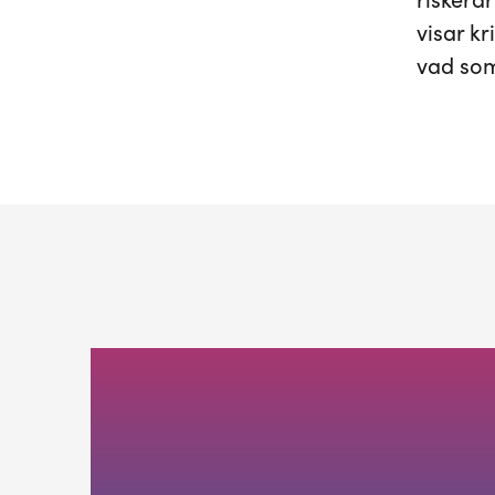
riskera
visar k
vad som