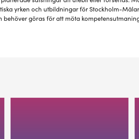
r planerade satsningar att utebli eller försenas. 
ritiska yrken och utbildningar för Stockholm-Mäl
 behöver göras för att möta kompetensutmanin