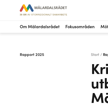
Om Mälardalsrådet
Fokusområden
Möt
Rapport 2025
Start /
Ra
Kr
ut
Mä