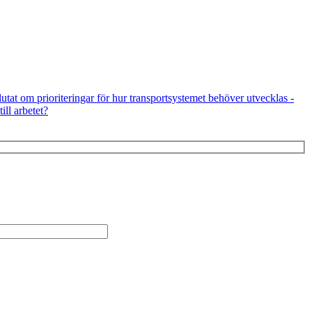
utat om prioriteringar för hur transportsystemet behöver utvecklas -
ill arbetet?