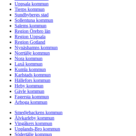
Uppsala kommun
Tierps kommun
Sundbybergs stad
Sollentuna kommun
Salems kommun
Region Örebro län
Region Uppsala
Region Gotland
Nynäshamns kommun
Norrtälje kommun
Nora kommun
Laxå kommun
Kumla kommun
Karlstads kommun
Hällefors kommun
Heby kommun
Gävle kommun
Fagersta kommun
Arboga kommun
Smedjebackens kommun
Älvkarleby kommun
Vingåkers kommun
Upplands-Bro kommun
Södertälje kommun