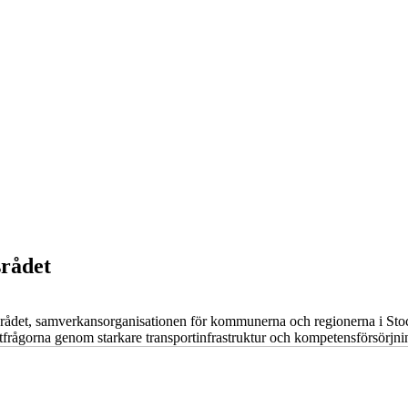
rådet
det, samverkansorganisationen för kommunerna och regionerna i Stoc
äxtfrågorna genom starkare transportinfrastruktur och kompetensförsörjni