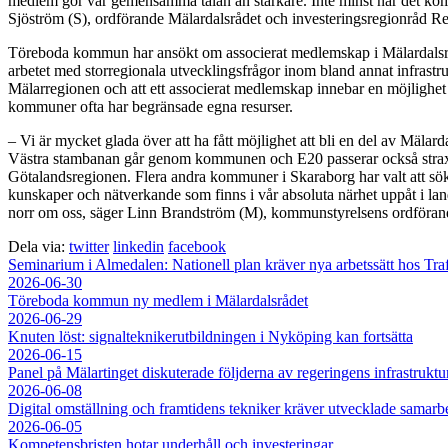
medlem gör vår gemensamma talan än starkare. Inte minst när det kom
Sjöström (S), ordförande Mälardalsrådet och investeringsregionråd R
Töreboda kommun har ansökt om associerat medlemskap i Mälardalsrå
arbetet med storregionala utvecklingsfrågor inom bland annat infrast
Mälarregionen och att ett associerat medlemskap innebar en möjlighet a
kommuner ofta har begränsade egna resurser.
– Vi är mycket glada över att ha fått möjlighet att bli en del av Mäla
Västra stambanan går genom kommunen och E20 passerar också strax 
Götalandsregionen. Flera andra kommuner i Skaraborg har valt att söka 
kunskaper och nätverkande som finns i vår absoluta närhet uppåt i land
norr om oss, säger Linn Brandström (M), kommunstyrelsens ordför
Dela via:
twitter
linkedin
facebook
Seminarium i Almedalen: Nationell plan kräver nya arbetssätt hos Tra
2026-06-30
Töreboda kommun ny medlem i Mälardalsrådet
2026-06-29
Knuten löst: signalteknikerutbildningen i Nyköping kan fortsätta
2026-06-15
Panel på Mälartinget diskuterade följderna av regeringens infrastruktu
2026-06-08
Digital omställning och framtidens tekniker kräver utvecklade samarb
2026-06-05
Kompetensbristen hotar underhåll och investeringar