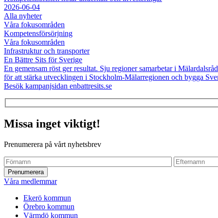
2026-06-04
Alla nyheter
Våra fokusområden
Kompetensförsörjning
Våra fokusområden
Infrastruktur och transporter
En Bättre Sits för Sverige
En gemensam röst ger resultat. Sju regioner samarbetar i Mälardalsråde
för att stärka utvecklingen i Stockholm-Mälarregionen och bygga Sverig
Besök kampanjsidan enbattresits.se
Missa inget viktigt!
Prenumerera på vårt nyhetsbrev
Våra medlemmar
Ekerö kommun
Örebro kommun
Värmdö kommun