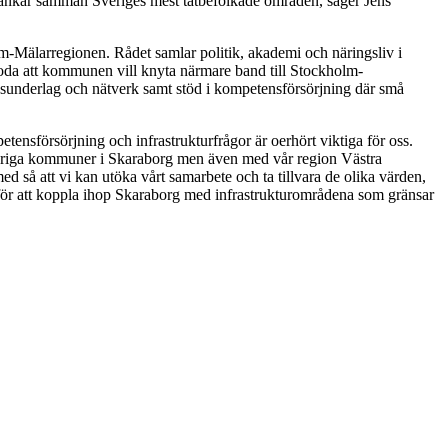
länkar samman Sveriges mest tätbefolkade områden, säger Jens
Mälarregionen. Rådet samlar politik, akademi och näringsliv i
boda att kommunen vill knyta närmare band till Stockholm-
nalysunderlag och nätverk samt stöd i kompetensförsörjning där små
tensförsörjning och infrastrukturfrågor är oerhört viktiga för oss.
vriga kommuner i Skaraborg men även med vår region Västra
d så att vi kan utöka vårt samarbete och ta tillvara de olika värden,
av för att koppla ihop Skaraborg med infrastrukturområdena som gränsar