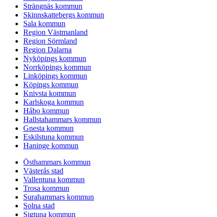
Strängnäs kommun
Skinnskattebergs kommun
Sala kommun
Region Västmanland
Region Sörmland
Region Dalarna
Nyköpings kommun
Norrköpings kommun
Linköpings kommun
Köpings kommun
Knivsta kommun
Karlskoga kommun
Håbo kommun
Hallstahammars kommun
Gnesta kommun
Eskilstuna kommun
Haninge kommun
Östhammars kommun
Västerås stad
Vallentuna kommun
Trosa kommun
Surahammars kommun
Solna stad
Sigtuna kommun