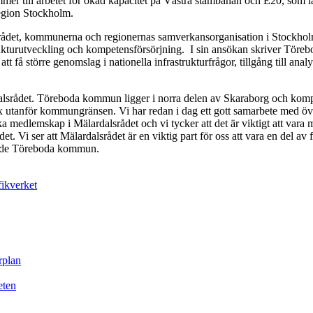
mer till arbetet för ökad kapacitet på Västra stambanan och E20, som 
egion Stockholm.
det, kommunerna och regionernas samverkansorganisation i Stockholm-
rukturutveckling och kompetensförsörjning. I sin ansökan skriver Töre
tt få större genomslag i nationella infrastrukturfrågor, tillgång till a
rdalsrådet. Töreboda kommun ligger i norra delen av Skaraborg och kompe
utanför kommungränsen. Vi har redan i dag ett gott samarbete med ö
medlemskap i Mälardalsrådet och vi tycker att det är viktigt att vara me
et. Vi ser att Mälardalsrådet är en viktig part för oss att vara en del 
ande Töreboda kommun.
fikverket
rplan
eten