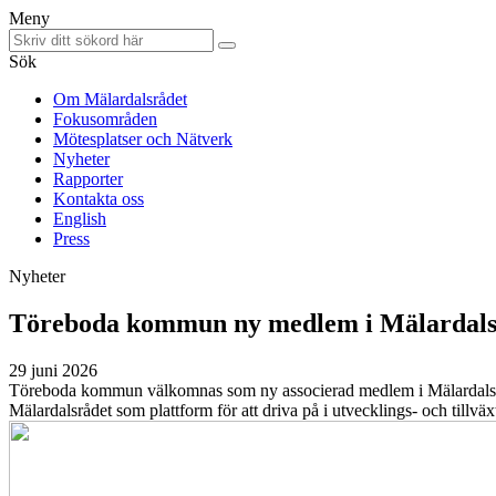
Meny
Sök
Om Mälardalsrådet
Fokusområden
Mötesplatser och Nätverk
Nyheter
Rapporter
Kontakta oss
English
Press
Nyheter
Töreboda kommun ny medlem i Mälardals
29 juni 2026
Töreboda kommun välkomnas som ny associerad medlem i Mälardalsrå
Mälardalsrådet som plattform för att driva på i utvecklings- och tillv