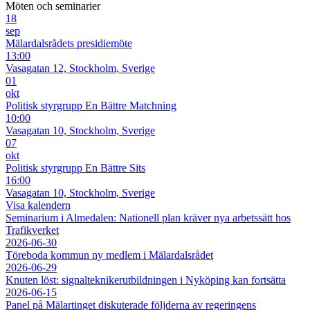
Möten och seminarier
18
sep
Mälardalsrådets presidiemöte
13:00
Vasagatan 12, Stockholm, Sverige
01
okt
Politisk styrgrupp En Bättre Matchning
10:00
Vasagatan 10, Stockholm, Sverige
07
okt
Politisk styrgrupp En Bättre Sits
16:00
Vasagatan 10, Stockholm, Sverige
Visa kalendern
Seminarium i Almedalen: Nationell plan kräver nya arbetssätt hos
Trafikverket
2026-06-30
Töreboda kommun ny medlem i Mälardalsrådet
2026-06-29
Knuten löst: signalteknikerutbildningen i Nyköping kan fortsätta
2026-06-15
Panel på Mälartinget diskuterade följderna av regeringens