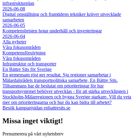
infrastrukturplan
2026-06-08
Digital omställning och framtidens tekniker kräver utvecklade
samarbeten
2026-06-05
Kompetensbristen hotar underhåll och investeringar
2026-06-04
Alla nyheter
Våra fokusområden
Kompetensförsörjning
Våra fokusområden
Infrastruktur och transporter
En Bättre Sits för Sverige
En gemensam röst ger resultat. Sju regioner samarbetar i
Mälardalsrådets transportpolitiska samarbete, En Bättre Sits.
Tillsammans har de beslutat om prioriteringar för hur
transportsystemet behöver utvecklas - för att stärka utvecklingen i
Stockholm-Mälarregionen och bygga Sverige starkare. Vill du veta
mer om prioriteringarna och hur du kan bidra till arbetet?
Besök kampanjsidan enbattresits.se
Missa inget viktigt!
Prenumerera på vårt nyhetsbrev