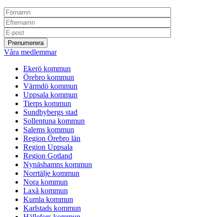
Våra medlemmar
Ekerö kommun
Örebro kommun
Värmdö kommun
Uppsala kommun
Tierps kommun
Sundbybergs stad
Sollentuna kommun
Salems kommun
Region Örebro län
Region Uppsala
Region Gotland
Nynäshamns kommun
Norrtälje kommun
Nora kommun
Laxå kommun
Kumla kommun
Karlstads kommun
Hällefors kommun