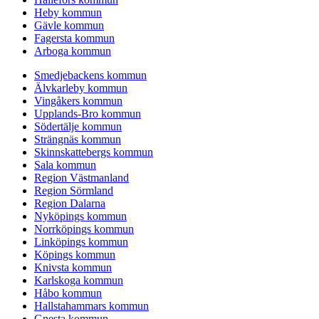
Heby kommun
Gävle kommun
Fagersta kommun
Arboga kommun
Smedjebackens kommun
Älvkarleby kommun
Vingåkers kommun
Upplands-Bro kommun
Södertälje kommun
Strängnäs kommun
Skinnskattebergs kommun
Sala kommun
Region Västmanland
Region Sörmland
Region Dalarna
Nyköpings kommun
Norrköpings kommun
Linköpings kommun
Köpings kommun
Knivsta kommun
Karlskoga kommun
Håbo kommun
Hallstahammars kommun
Gnesta kommun