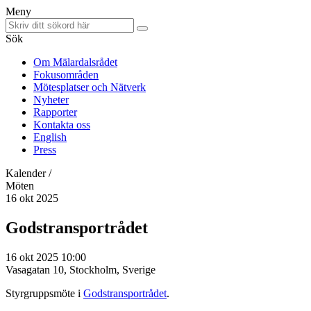
Meny
Sök
Om Mälardalsrådet
Fokusområden
Mötesplatser och Nätverk
Nyheter
Rapporter
Kontakta oss
English
Press
Kalender /
Möten
16 okt 2025
Godstransportrådet
16 okt 2025 10:00
Vasagatan 10, Stockholm, Sverige
Styrgruppsmöte i
Godstransportrådet
.