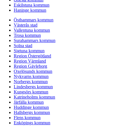
Eskilstuna kommun
Haninge kommun
Östhammars kommun
Västerås stad
Vallentuna kommun
Trosa kommun
Surahammars kommun
Solna stad
Sigtuna kommun
Region Östergötland
Region Värmland
Region Gävleborg
Oxelösunds kommun
Nykvarns kommun
Norbergs kommun
Lindesbergs kommun
Kungsörs kommun
Katrineholms kommun
Järfälla kommun
Huddinge kommun
Hallsbergs kommun
Flens kommun
Enköpings kommun