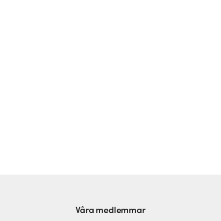
Missa inget viktigt!
Prenumerera på vårt nyhetsbrev
Våra medlemmar