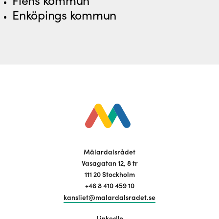
Flens kommun
Enköpings kommun
Mälardalsrådet
Vasagatan 12, 8 tr
111 20 Stockholm
+46 8 410 459 10
kansliet@malardalsradet.se
LinkedIn