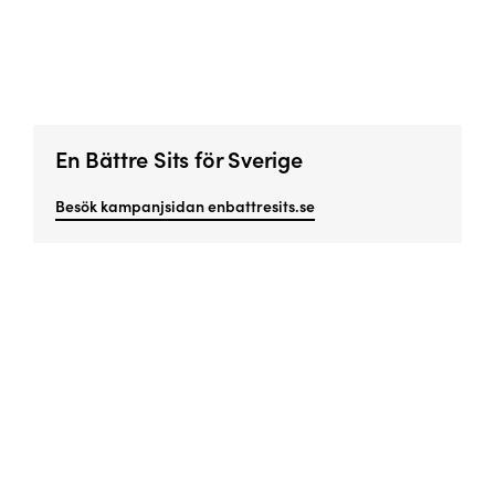
En Bättre Sits för Sverige
Besök kampanjsidan enbattresits.se
Missa inget viktigt!
Prenumerera på vårt nyhetsbrev