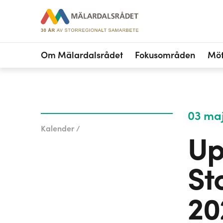
Om Mälardalsrådet
Fokusområden
Möt
03 maj
Kalender /
Up
St
20