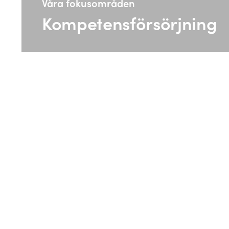
Våra fokusområden
Kompetensförsörjning