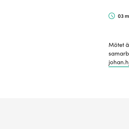
03 m
Mötet ä
samarbe
johan.