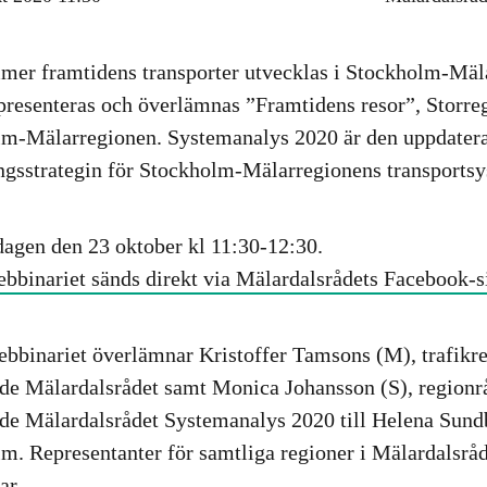
er framtidens transporter utvecklas i Stockholm-Mäl
presenteras och överlämnas ”Framtidens resor”, Storre
m-Mälarregionen. Systemanalys 2020 är den uppdatera
ngsstrategin för Stockholm-Mälarregionens transports
dagen den 23 oktober kl 11:30-12:30.
bbinariet sänds direkt via Mälardalsrådets Facebook-s
ebbinariet överlämnar
Kristoffer Tamsons (M)
, trafik
de Mälardalsrådet samt
Monica Johansson (S)
, region
de Mälardalsrådet Systemanalys 2020 till
Helena Sund
m. Representanter för samtliga regioner i Mälardalsråd
ar.