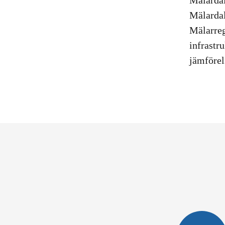
Mälardal
Mälardal
Mälarreg
infrastr
jämförel