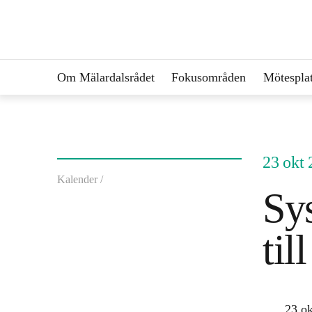
Om Mälardalsrådet
Fokusområden
Mötesplat
23 okt
Kalender /
Sy
til
23 ok