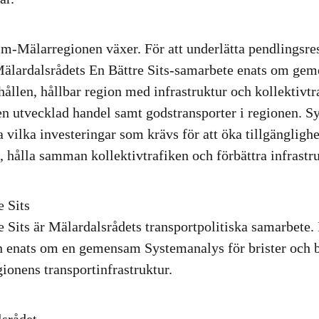
m-Mälarregionen växer. För att underlätta pendlingsre
Mälardalsrådets En Bättre Sits-samarbete enats om g
llen, hållbar region med infrastruktur och kollektivt
en utvecklad handel samt godstransporter i regionen. S
a vilka investeringar som krävs för att öka tillgängligh
, hålla samman kollektivtrafiken och förbättra infrastr
e Sits
e Sits är Mälardalsrådets transportpolitiska samarbete.
n enats om en gemensam Systemanalys för brister och 
ionens transportinfrastruktur.