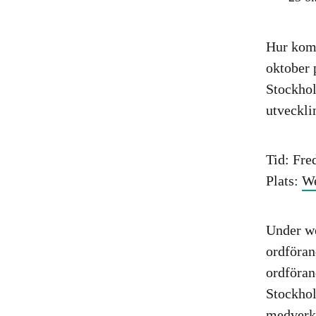
Hur komm
oktober 
Stockhol
utveckli
Tid: Fre
Plats:
We
Under w
ordföran
ordföran
Stockhol
medverk