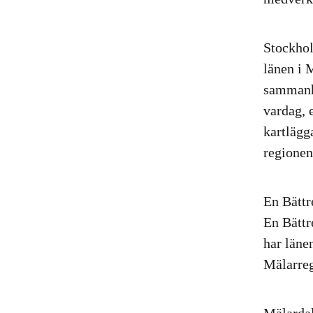
Stockhol
länen i 
sammanhå
vardag, 
kartlägg
regionen
En Bättr
En Bättr
har läne
Mälarreg