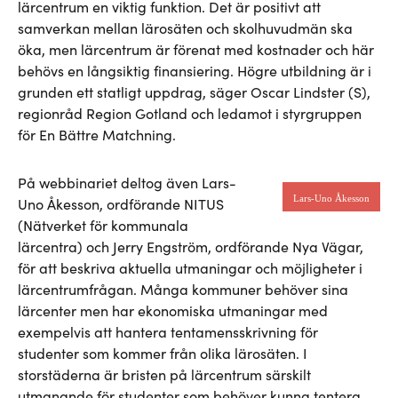
lärcentrum en viktig funktion. Det är positivt att
samverkan mellan lärosäten och skolhuvudmän ska
öka, men lärcentrum är förenat med kostnader och här
behövs en långsiktig finansiering. Högre utbildning är i
grunden ett statligt uppdrag, säger Oscar Lindster (S),
regionråd Region Gotland och ledamot i styrgruppen
för En Bättre Matchning.
På webbinariet deltog även Lars-
Lars-Uno Åkesson
Uno Åkesson, ordförande NITUS
(Nätverket för kommunala
lärcentra) och Jerry Engström, ordförande Nya Vägar,
för att beskriva aktuella utmaningar och möjligheter i
lärcentrumfrågan. Många kommuner behöver sina
lärcenter men har ekonomiska utmaningar med
exempelvis att hantera tentamensskrivning för
studenter som kommer från olika lärosäten. I
storstäderna är bristen på lärcentrum särskilt
utmanande för studenter som behöver kunna tentera.