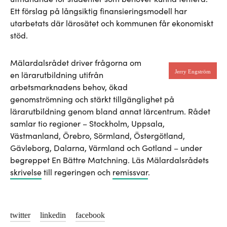
Ett förslag på långsiktig finansieringsmodell har
utarbetats där lärosätet och kommunen får ekonomiskt
stöd.
Mälardalsrådet driver frågorna om
Jerry Engström
en lärarutbildning utifrån
arbetsmarknadens behov, ökad
genomströmning och stärkt tillgänglighet på
lärarutbildning genom bland annat lärcentrum. Rådet
samlar tio regioner – Stockholm, Uppsala,
Västmanland, Örebro, Sörmland, Östergötland,
Gävleborg, Dalarna, Värmland och Gotland – under
begreppet En Bättre Matchning. Läs Mälardalsrådets
skrivelse
till regeringen och
remissvar
.
twitter
linkedin
facebook