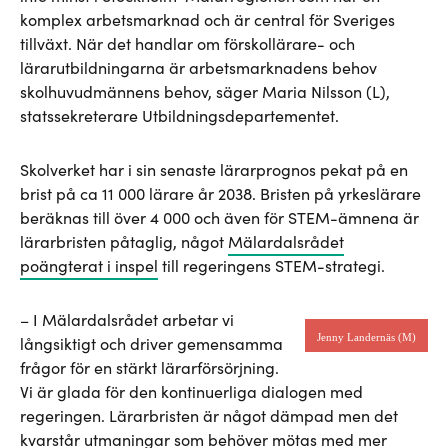
komplex arbetsmarknad och är central för Sveriges
tillväxt. När det handlar om förskollärare- och
lärarutbildningarna är arbetsmarknadens behov
skolhuvudmännens behov, säger Maria Nilsson (L),
statssekreterare Utbildningsdepartementet.
Skolverket har i sin senaste lärarprognos pekat på en
brist på ca 11 000 lärare år 2038. Bristen på yrkeslärare
beräknas till över 4 000 och även för STEM-ämnena är
lärarbristen påtaglig, något
Mälardalsrådet
poängterat i inspel
till regeringens STEM-strategi.
– I Mälardalsrådet arbetar vi
Jenny Landernäs (M)
långsiktigt och driver gemensamma
frågor för en stärkt lärarförsörjning.
Vi är glada för den kontinuerliga dialogen med
regeringen. Lärarbristen är något dämpad men det
kvarstår utmaningar som behöver mötas med mer