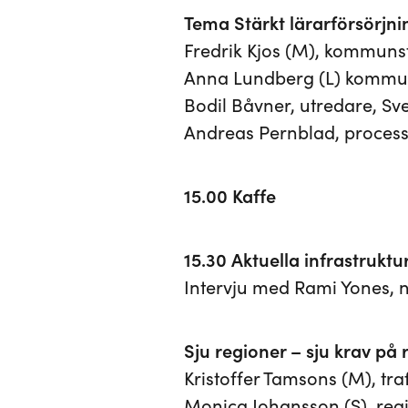
Tema Stärkt lärarförsörjni
Fredrik Kjos (M), kommun
Anna Lundberg (L) kommun
Bodil Båvner, utredare, S
Andreas Pernblad, process
15.00 Kaffe
15.30 Aktuella infrastruktu
Intervju med Rami Yones, n
Sju regioner – sju krav på 
Kristoffer Tamsons (M), tr
Monica Johansson (S), reg