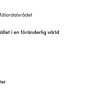
Mälardalsrådet
let i en föränderlig värld
ter