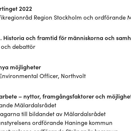
rtinget 2022
rafikregionråd Region Stockholm och ordförande 
Historia och framtid för människorna och samhäl
 och debattör
 nya möjligheter
vironmental Officer, Northvolt
arbete – nyttor, framgångsfaktorer och möjlighe
örande Mälardalsrådet
vtagarna till bildandet av Mälardalsrådet
unstyrelsens ordförande Haninge kommun