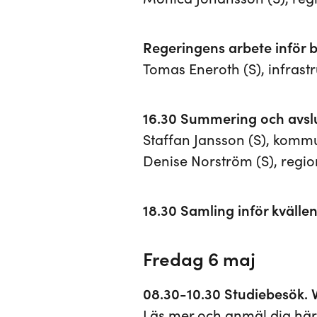
Regeringens arbete inför b
Tomas Eneroth (S), infrast
16.30 Summering och avsl
Staffan Jansson (S), komm
Denise Norström (S), regi
18.30 Samling inför kväll
Fredag 6 maj
08.30-10.30 Studiebesök.
Läs mer och anmäl dig här