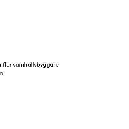
h fler samhällsbyggare
en