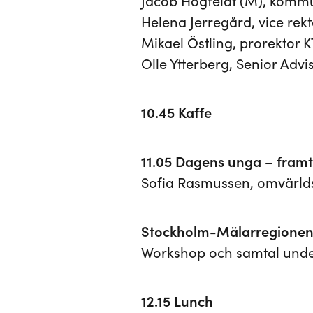
Jacob Högfeldt (M), komm
Helena Jerregård, vice rek
Mikael Östling, prorektor 
Olle Ytterberg, Senior Advi
10.45 Kaffe
11.05 Dagens unga – fram
Sofia Rasmussen, omvärlds
Stockholm-Mälarregionen 
Workshop och samtal under
12.15 Lunch