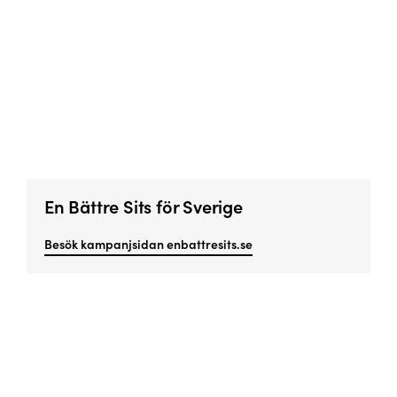
En Bättre Sits för Sverige
Besök kampanjsidan enbattresits.se
Missa inget viktigt!
Prenumerera på vårt nyhetsbrev