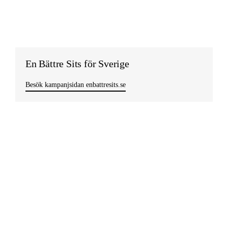
En Bättre Sits för Sverige
Besök kampanjsidan enbattresits.se
Missa inget viktigt!
Prenumerera på vårt nyhetsbrev