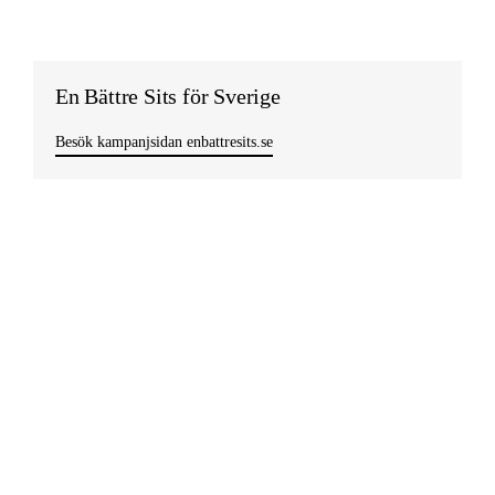
En Bättre Sits för Sverige
Besök kampanjsidan enbattresits.se
Missa inget viktigt!
Prenumerera på vårt nyhetsbrev