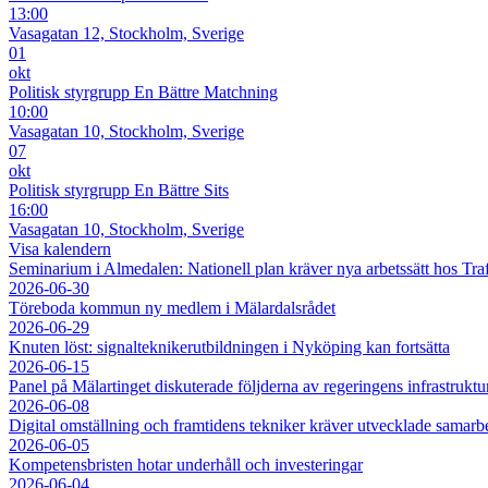
13:00
Vasagatan 12, Stockholm, Sverige
01
okt
Politisk styrgrupp En Bättre Matchning
10:00
Vasagatan 10, Stockholm, Sverige
07
okt
Politisk styrgrupp En Bättre Sits
16:00
Vasagatan 10, Stockholm, Sverige
Visa kalendern
Seminarium i Almedalen: Nationell plan kräver nya arbetssätt hos Tra
2026-06-30
Töreboda kommun ny medlem i Mälardalsrådet
2026-06-29
Knuten löst: signalteknikerutbildningen i Nyköping kan fortsätta
2026-06-15
Panel på Mälartinget diskuterade följderna av regeringens infrastruktu
2026-06-08
Digital omställning och framtidens tekniker kräver utvecklade samarb
2026-06-05
Kompetensbristen hotar underhåll och investeringar
2026-06-04