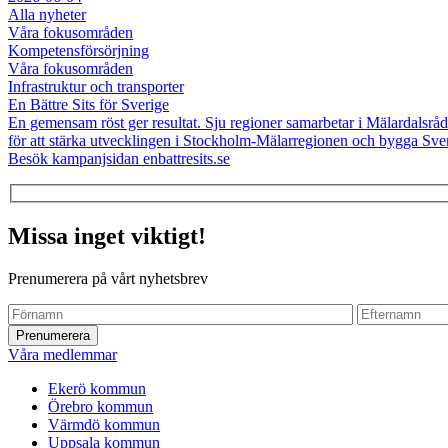
Alla nyheter
Våra fokusområden
Kompetensförsörjning
Våra fokusområden
Infrastruktur och transporter
En Bättre Sits för Sverige
En gemensam röst ger resultat. Sju regioner samarbetar i Mälardalsråde
för att stärka utvecklingen i Stockholm-Mälarregionen och bygga Sverig
Besök kampanjsidan enbattresits.se
Missa inget viktigt!
Prenumerera på vårt nyhetsbrev
Våra medlemmar
Ekerö kommun
Örebro kommun
Värmdö kommun
Uppsala kommun