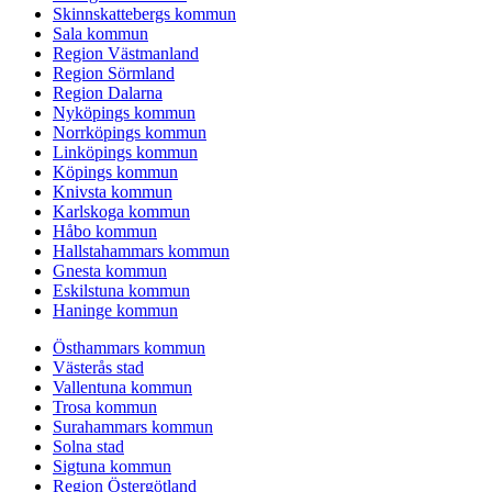
Skinnskattebergs kommun
Sala kommun
Region Västmanland
Region Sörmland
Region Dalarna
Nyköpings kommun
Norrköpings kommun
Linköpings kommun
Köpings kommun
Knivsta kommun
Karlskoga kommun
Håbo kommun
Hallstahammars kommun
Gnesta kommun
Eskilstuna kommun
Haninge kommun
Östhammars kommun
Västerås stad
Vallentuna kommun
Trosa kommun
Surahammars kommun
Solna stad
Sigtuna kommun
Region Östergötland