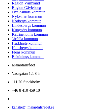
Region Värmland
Region Gävleborg
Oxelösunds kommun
Nykvarns kommun
Norbergs kommun
Lindesbergs kommun
Kungsörs kommun
Katrineholms kommun
Järfälla kommun
Huddinge kommun
Hallsbergs kommun
Flens kommun
Enköpings kommun
Mälardalsrådet
Vasagatan 12, 8 tr
111 20 Stockholm
+46 8 410 459 10
kansliet@malardalsradet.se