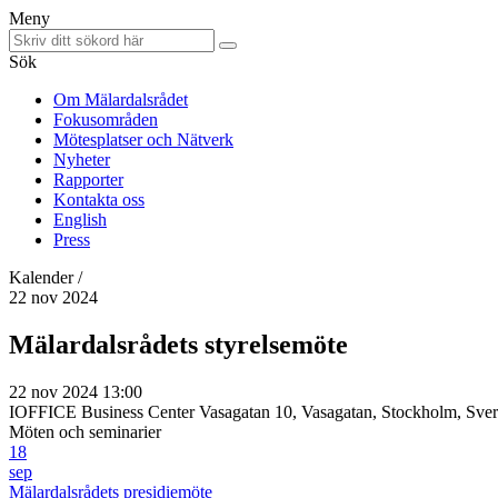
Meny
Sök
Om Mälardalsrådet
Fokusområden
Mötesplatser och Nätverk
Nyheter
Rapporter
Kontakta oss
English
Press
Kalender /
22 nov 2024
Mälardalsrådets styrelsemöte
22 nov 2024 13:00
IOFFICE Business Center Vasagatan 10, Vasagatan, Stockholm, Sver
Möten och seminarier
18
sep
Mälardalsrådets presidiemöte