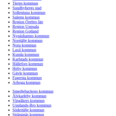
Tierps kommun
Sundbybergs stad
Sollentuna kommun
Salems kommun
Region Örebro län
Region Uppsala
Region Gotland
Nynäshamns kommun
Norrtälje kommun
Nora kommun
Laxå kommun
Kumla kommun
Karlstads kommun
Hällefors kommun
Heby kommun
Gävle kommun
Fagersta kommun
Arboga kommun
Smedjebackens kommun
Älvkarleby kommun
Vingåkers kommun
Upplands-Bro kommun
Södertälje kommun
Strängnäs kommun