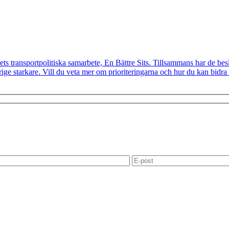
ts transportpolitiska samarbete, En Bättre Sits. Tillsammans har de besl
e starkare. Vill du veta mer om prioriteringarna och hur du kan bidra t