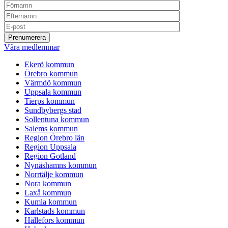
Våra medlemmar
Ekerö kommun
Örebro kommun
Värmdö kommun
Uppsala kommun
Tierps kommun
Sundbybergs stad
Sollentuna kommun
Salems kommun
Region Örebro län
Region Uppsala
Region Gotland
Nynäshamns kommun
Norrtälje kommun
Nora kommun
Laxå kommun
Kumla kommun
Karlstads kommun
Hällefors kommun