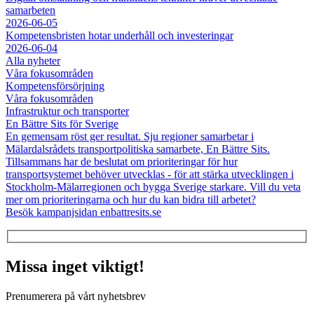
samarbeten
2026-06-05
Kompetensbristen hotar underhåll och investeringar
2026-06-04
Alla nyheter
Våra fokusområden
Kompetensförsörjning
Våra fokusområden
Infrastruktur och transporter
En Bättre Sits för Sverige
En gemensam röst ger resultat. Sju regioner samarbetar i
Mälardalsrådets transportpolitiska samarbete, En Bättre Sits.
Tillsammans har de beslutat om prioriteringar för hur
transportsystemet behöver utvecklas - för att stärka utvecklingen i
Stockholm-Mälarregionen och bygga Sverige starkare. Vill du veta
mer om prioriteringarna och hur du kan bidra till arbetet?
Besök kampanjsidan enbattresits.se
Missa inget viktigt!
Prenumerera på vårt nyhetsbrev