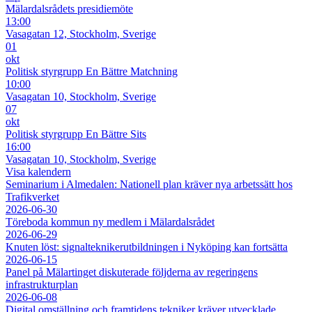
Mälardalsrådets presidiemöte
13:00
Vasagatan 12, Stockholm, Sverige
01
okt
Politisk styrgrupp En Bättre Matchning
10:00
Vasagatan 10, Stockholm, Sverige
07
okt
Politisk styrgrupp En Bättre Sits
16:00
Vasagatan 10, Stockholm, Sverige
Visa kalendern
Seminarium i Almedalen: Nationell plan kräver nya arbetssätt hos
Trafikverket
2026-06-30
Töreboda kommun ny medlem i Mälardalsrådet
2026-06-29
Knuten löst: signalteknikerutbildningen i Nyköping kan fortsätta
2026-06-15
Panel på Mälartinget diskuterade följderna av regeringens
infrastrukturplan
2026-06-08
Digital omställning och framtidens tekniker kräver utvecklade