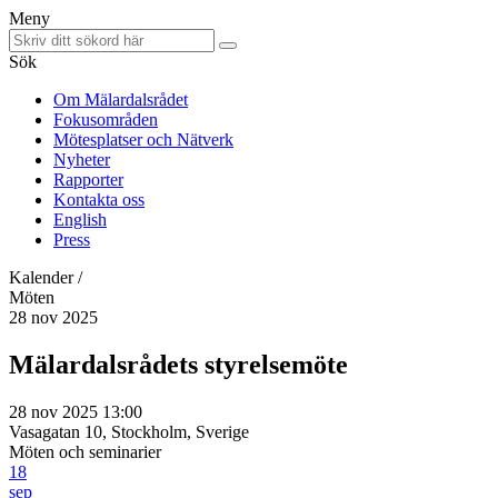
Meny
Sök
Om Mälardalsrådet
Fokusområden
Mötesplatser och Nätverk
Nyheter
Rapporter
Kontakta oss
English
Press
Kalender /
Möten
28 nov 2025
Mälardalsrådets styrelsemöte
28 nov 2025 13:00
Vasagatan 10, Stockholm, Sverige
Möten och seminarier
18
sep