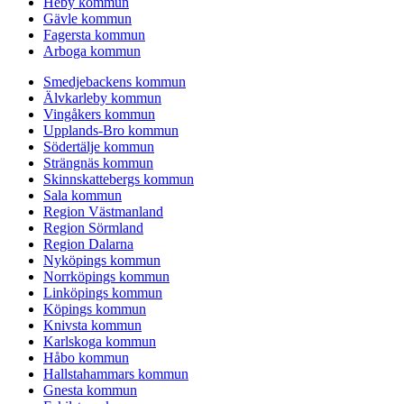
Heby kommun
Gävle kommun
Fagersta kommun
Arboga kommun
Smedjebackens kommun
Älvkarleby kommun
Vingåkers kommun
Upplands-Bro kommun
Södertälje kommun
Strängnäs kommun
Skinnskattebergs kommun
Sala kommun
Region Västmanland
Region Sörmland
Region Dalarna
Nyköpings kommun
Norrköpings kommun
Linköpings kommun
Köpings kommun
Knivsta kommun
Karlskoga kommun
Håbo kommun
Hallstahammars kommun
Gnesta kommun