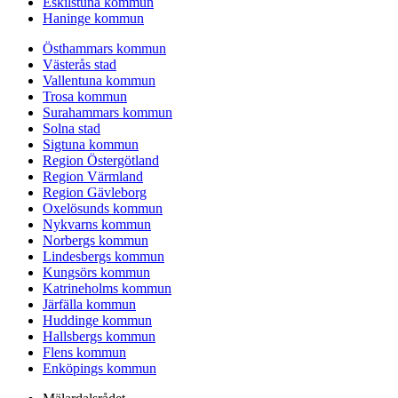
Eskilstuna kommun
Haninge kommun
Östhammars kommun
Västerås stad
Vallentuna kommun
Trosa kommun
Surahammars kommun
Solna stad
Sigtuna kommun
Region Östergötland
Region Värmland
Region Gävleborg
Oxelösunds kommun
Nykvarns kommun
Norbergs kommun
Lindesbergs kommun
Kungsörs kommun
Katrineholms kommun
Järfälla kommun
Huddinge kommun
Hallsbergs kommun
Flens kommun
Enköpings kommun