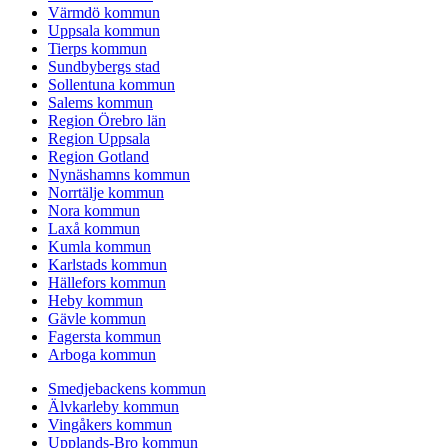
Värmdö kommun
Uppsala kommun
Tierps kommun
Sundbybergs stad
Sollentuna kommun
Salems kommun
Region Örebro län
Region Uppsala
Region Gotland
Nynäshamns kommun
Norrtälje kommun
Nora kommun
Laxå kommun
Kumla kommun
Karlstads kommun
Hällefors kommun
Heby kommun
Gävle kommun
Fagersta kommun
Arboga kommun
Smedjebackens kommun
Älvkarleby kommun
Vingåkers kommun
Upplands-Bro kommun