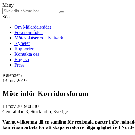
Meny
Sök
Om Mälardalsrådet
Fokusområden
Mötesplatser och Nätverk
Nyheter
Rapporter
Kontakta oss
English
Press
Kalender /
13 nov 2019
Möte inför Korridorsforum
13 nov 2019 08:30
Centralplan 3, Stockholm, Sverige
Varmt välkomna till en samling för regionala parter inför må
kan vi samarbeta för att skapa en större tillgänglighet i ett Nord