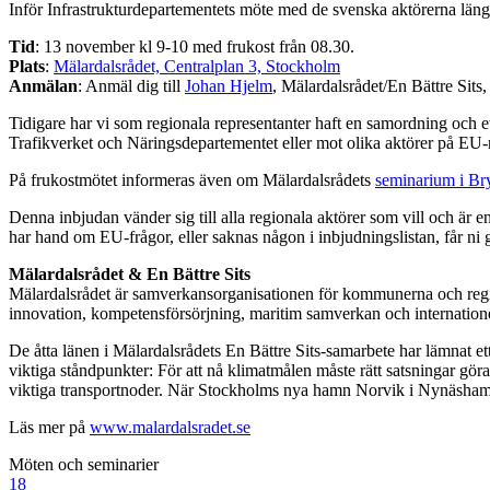
Inför Infrastrukturdepartementets möte med de svenska aktörerna längs
Tid
: 13 november kl 9-10 med frukost från 08.30.
Plats
:
Mälardalsrådet, Centralplan 3, Stockholm
Anmälan
: Anmäl dig till
Johan Hjelm
, Mälardalsrådet/En Bättre Sits
Tidigare har vi som regionala representanter haft en samordning och et
Trafikverket och Näringsdepartementet eller mot olika aktörer på EU-
På frukostmötet informeras även om Mälardalsrådets
seminarium i Br
Denna inbjudan vänder sig till alla regionala aktörer som vill och ä
har hand om EU-frågor, eller saknas någon i inbjudningslistan, får ni 
Mälardalsrådet & En Bättre Sits
Mälardalsrådet är samverkansorganisationen för kommunerna och regio
innovation, kompetensförsörjning, maritim samverkan och internatione
De åtta länen i Mälardalsrådets En Bättre Sits-samarbete har lämnat et
viktiga ståndpunkter: För att nå klimatmålen måste rätt satsningar gö
viktiga transportnoder. När Stockholms nya hamn Norvik i Nynäshamn 
Läs mer på
www.malardalsradet.se
Möten och seminarier
18