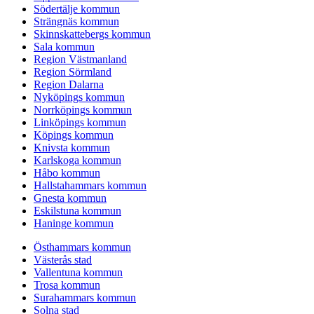
Södertälje kommun
Strängnäs kommun
Skinnskattebergs kommun
Sala kommun
Region Västmanland
Region Sörmland
Region Dalarna
Nyköpings kommun
Norrköpings kommun
Linköpings kommun
Köpings kommun
Knivsta kommun
Karlskoga kommun
Håbo kommun
Hallstahammars kommun
Gnesta kommun
Eskilstuna kommun
Haninge kommun
Östhammars kommun
Västerås stad
Vallentuna kommun
Trosa kommun
Surahammars kommun
Solna stad