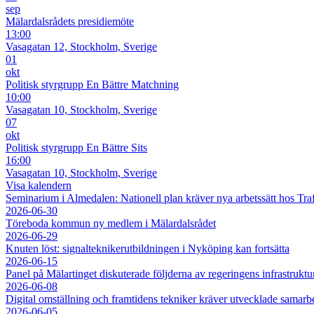
sep
Mälardalsrådets presidiemöte
13:00
Vasagatan 12, Stockholm, Sverige
01
okt
Politisk styrgrupp En Bättre Matchning
10:00
Vasagatan 10, Stockholm, Sverige
07
okt
Politisk styrgrupp En Bättre Sits
16:00
Vasagatan 10, Stockholm, Sverige
Visa kalendern
Seminarium i Almedalen: Nationell plan kräver nya arbetssätt hos Tra
2026-06-30
Töreboda kommun ny medlem i Mälardalsrådet
2026-06-29
Knuten löst: signalteknikerutbildningen i Nyköping kan fortsätta
2026-06-15
Panel på Mälartinget diskuterade följderna av regeringens infrastruktu
2026-06-08
Digital omställning och framtidens tekniker kräver utvecklade samarb
2026-06-05