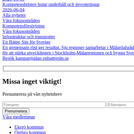
Kompetensbristen hotar underhåll och investeringar
2026-06-04
Alla nyheter
Våra fokusområden
Kompetensförsörjning
Våra fokusområden
Infrastruktur och transporter
En Bättre Sits för Sverige
En gemensam röst ger resultat. Sju regioner samarbetar i Mälardalsråde
för att stärka utvecklingen i Stockholm-Mälarregionen och bygga Sverig
Besök kampanjsidan enbattresits.se
Missa inget viktigt!
Prenumerera på vårt nyhetsbrev
Våra medlemmar
Ekerö kommun
Örebro kommun