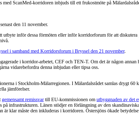
 med ScanMed-korridoren inbjuds till ett frukostmöte på Mälardalsrådet.
, senast den 11 november.
t utbyte inför dessa förmöten eller inför korridorforum för att diskute
nivå.
yssel i samband med Korridorsforum i Bryssel den 21 november
.
r engagerade i korridor-arbetet, CEF och TEN-T. Om det är någon annan 
gärna vidarebefordra denna inbjudan eller tipsa oss.
nerna i Stockholm-Mälarregionen. I Mälardalsrådet samlas drygt 60 komm
lla jämförelser.
t
gemensamt remissvar
till EU-kommissionen om
utbyggnaden av det eu
ras på infrastrukturen. Länen stödjer en förlängning av den skandinavi
är klar måste den inkluderas i korridoren. Östersjöns ökade betydelse