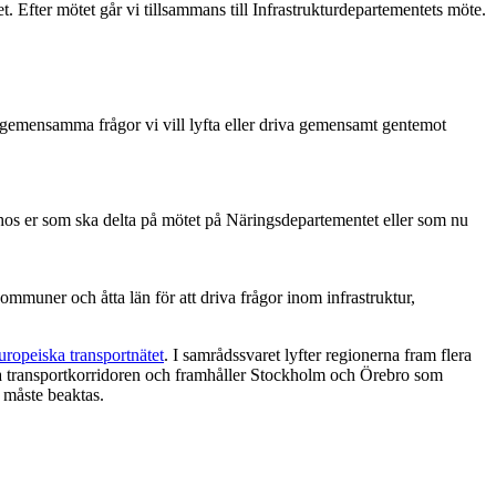
 Efter mötet går vi tillsammans till Infrastrukturdepartementets möte.
ra gemensamma frågor vi vill lyfta eller driva gemensamt gentemot
hos er som ska delta på mötet på Näringsdepartementet eller som nu
uner och åtta län för att driva frågor inom infrastruktur,
ropeiska transportnätet
. I samrådssvaret lyfter regionerna fram flera
ska transportkorridoren och framhåller Stockholm och Örebro som
 måste beaktas.