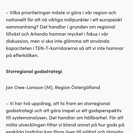
– Vilka prioriteringar måste vi göra i vår region och
nationellt för att nå viktiga målpunkter i ett europeiskt
sammanhang? Det handlar i grunden om regional
tillväxt och Arlanda hamnar mycket i fokus i vår
diskussion, men vi ska inte glömma att använda
kapaciteten i TEN-T-korridorerna så att vi inte hamnar
på efterkälken.
Storregional godsstrategi
Jan Owe-Larsson (M), Region Östergötland
– Vi har två uppdrag, att ta fram en storregional
godsstrategi och att göra inspel ur ett godsperspektiv
till systemanalysen. Det handlar om hållbarhet. För att
möta utvecklingen tittar vi bland annat på hur gods på
enskilda lastbilar kan föras över till sjöfart och järnväg.